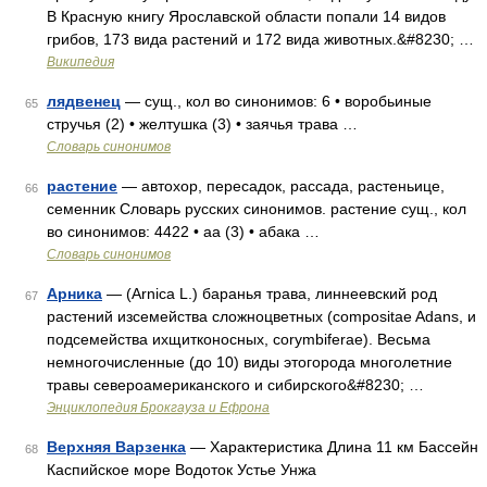
В Красную книгу Ярославской области попали 14 видов
грибов, 173 вида растений и 172 вида животных.&#8230; …
Википедия
лядвенец
— сущ., кол во синонимов: 6 • воробьиные
65
стручья (2) • желтушка (3) • заячья трава …
Словарь синонимов
растение
— автохор, пересадок, рассада, растеньице,
66
семенник Словарь русских синонимов. растение сущ., кол
во синонимов: 4422 • аа (3) • абака …
Словарь синонимов
Арника
— (Arnica L.) баранья трава, линнеевский род
67
растений изсемейства сложноцветных (compositae Adans, и
подсемейства ихщитконосных, corymbiferae). Весьма
немногочисленные (до 10) виды этогорода многолетние
травы североамериканского и сибирского&#8230; …
Энциклопедия Брокгауза и Ефрона
Верхняя Варзенка
— Характеристика Длина 11 км Бассейн
68
Каспийское море Водоток Устье Унжа