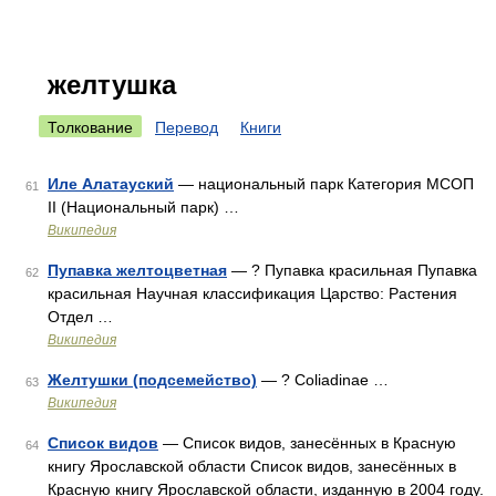
желтушка
Толкование
Перевод
Книги
Иле Алатауский
— национальный парк Категория МСОП
61
II (Национальный парк) …
Википедия
Пупавка желтоцветная
— ? Пупавка красильная Пупавка
62
красильная Научная классификация Царство: Растения
Отдел …
Википедия
Желтушки (подсемейство)
— ? Coliadinae …
63
Википедия
Список видов
— Список видов, занесённых в Красную
64
книгу Ярославской области Список видов, занесённых в
Красную книгу Ярославской области, изданную в 2004 году.