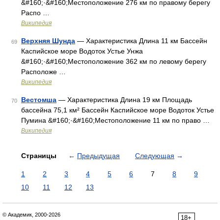
&#160;·&#160;Местоположение 276 км по правому берегу
Распо …
Википедия
Верхняя Шунда
— Характеристика Длина 11 км Бассейн
69
Каспийское море Водоток Устье Унжа
&#160;·&#160;Местоположение 362 км по левому берегу
Расположе …
Википедия
Вестомша
— Характеристика Длина 19 км Площадь
70
бассейна 75,1 км² Бассейн Каспийское море Водоток Устье
Пумина &#160;·&#160;Местоположение 11 км по право …
Википедия
Страницы
←
Предыдущая
Следующая
→
1
2
3
4
5
6
7
8
9
10
11
12
13
© Академик, 2000-2026
18+